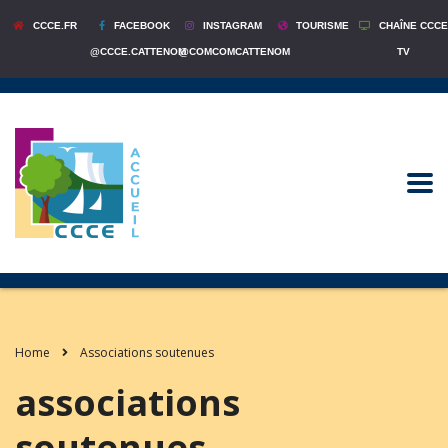
CCCE.FR
FACEBOOK
INSTAGRAM
TOURISME
CHAÎNE CCCE
@CCCE.CATTENOM
@COMCOMCATTENOM
TV
Home
Associations soutenues
associations
soutenues