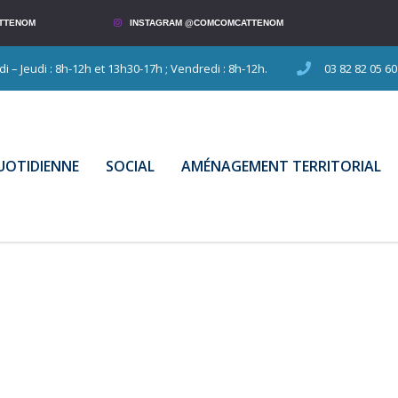
TTENOM
INSTAGRAM @COMCOMCATTENOM
 – Jeudi : 8h-12h et 13h30-17h ; Vendredi : 8h-12h.
03 82 82 05 60
QUOTIDIENNE
SOCIAL
AMÉNAGEMENT TERRITORIAL