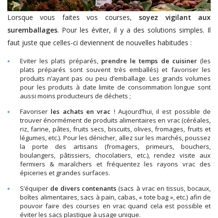
Lorsque vous faites vos courses,
soyez vigilant aux
suremballages
. Pour les éviter, il y a des solutions simples. Il
faut juste que celles-ci deviennent de nouvelles habitudes :
Eviter les plats préparés,
prendre le temps de cuisiner
(les
plats préparés sont souvent très emballés) et favoriser les
produits n’ayant pas ou peu d’emballage. Les grands volumes
pour les produits à date limite de consommation longue sont
aussi moins producteurs de déchets ;
Favoriser
les achats en vrac
! Aujourd’hui, il est possible de
trouver énormément de produits alimentaires en vrac (céréales,
riz, farine, pâtes, fruits secs, biscuits, olives, fromages, fruits et
légumes, etc.). Pour les dénicher, allez sur les marchés, poussez
la porte des artisans (fromagers, primeurs, bouchers,
boulangers, pâtissiers, chocolatiers, etc.), rendez visite aux
fermiers & maraîchers et fréquentez les rayons vrac des
épiceries et grandes surfaces.
S’équiper
de divers contenants
(sacs à vrac en tissus, bocaux,
boîtes alimentaires, sacs à pain, cabas, « tote bag », etc.) afin de
pouvoir faire des courses en vrac quand cela est possible et
éviter les sacs plastique à usage unique.