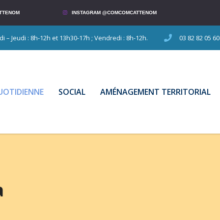
TTENOM
INSTAGRAM @COMCOMCATTENOM
 – Jeudi : 8h-12h et 13h30-17h ; Vendredi : 8h-12h.
03 82 82 05 60
QUOTIDIENNE
SOCIAL
AMÉNAGEMENT TERRITORIAL
a