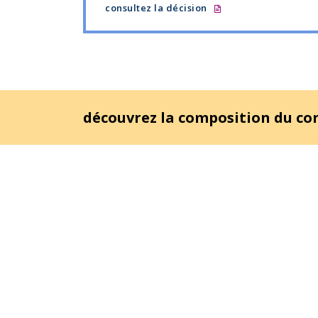
consultez la décision
découvrez la composition du c
Le site
www.CCCE.fr
utilise des cookies pour notamment
réglages
pour plus d'informations.