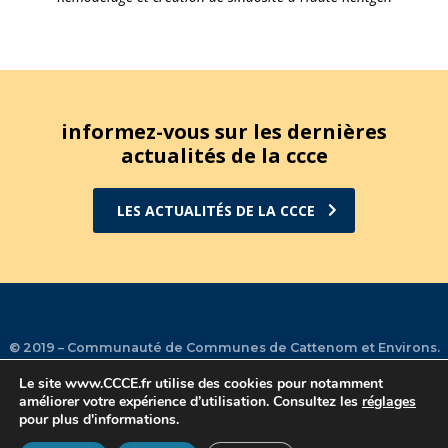
informez-vous sur les dernières
actualités de la ccce
LES ACTUALITÉS DE LA CCCE
© 2019 – Communauté de Communes de Cattenom et Environs.
Le site
www.CCCE.fr
utilise des cookies pour notamment
améliorer votre expérience d’utilisation. Consultez les
réglages
Plan du site
•
Mentions légales
•
Contact
•
Facebook
•
pour plus d'informations.
Instagram