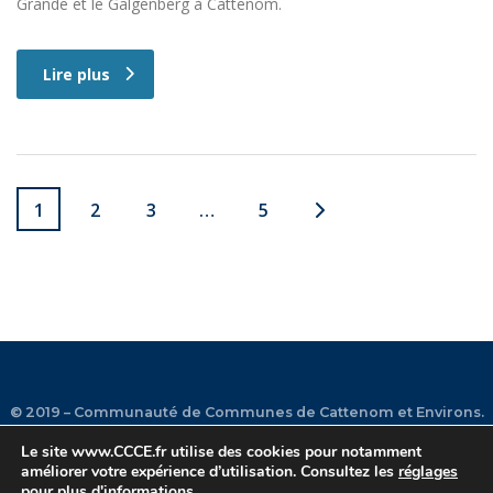
Grande et le Galgenberg à Cattenom.
Lire plus
1
2
3
…
5
© 2019 – Communauté de Communes de Cattenom et Environs.
Le site
www.CCCE.fr
utilise des cookies pour notamment
améliorer votre expérience d’utilisation. Consultez les
réglages
Plan du site
•
Mentions légales
•
Contact
•
Facebook
•
pour plus d'informations.