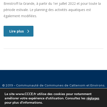
Breistroff-la-Grande, à partir du 1er juillet 2022 et pour toute la
période estivale. Le planning des activités aquatiques est
également modifiées.
Lire plus
© 2019 – Communauté de Communes de Cattenom et Environs.
Le site
www.CCCE.fr
utilise des cookies pour notamment
améliorer votre expérience d’utilisation. Consultez les
réglages
Plan du site
•
Mentions légales
•
Contact
•
Facebook
•
pour plus d'informations.