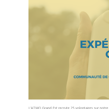
L’ATMO Grand Est recrute 25 volontaires sur notre ter