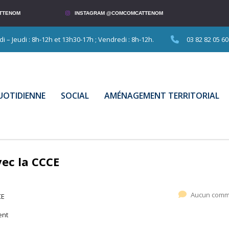
TTENOM
INSTAGRAM @COMCOMCATTENOM
 – Jeudi : 8h-12h et 13h30-17h ; Vendredi : 8h-12h.
03 82 82 05 60
QUOTIDIENNE
SOCIAL
AMÉNAGEMENT TERRITORIAL
ec la CCCE
Aucun comm
CE
ent