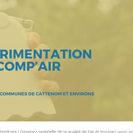
ritoire ! Devenez sentinelle de la qualité de l’air et inscrivez-vous j