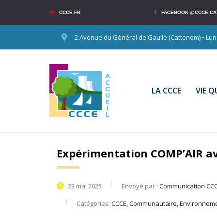
CCCE.FR
FACEBOOK @CCCE.CA
2 Avenue du Général de Gaulle (Cattenom) • Lundi
LA CCCE
VIE 
Expérimentation COMP’AIR av
23 mai 2025
Envoyé par :
Communication CC
Catégories:
CCCE, Communautaire, Environnem