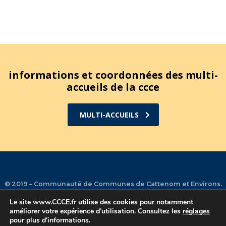
informations et coordonnées des multi-
accueils de la ccce
MULTI-ACCUEILS
© 2019 – Communauté de Communes de Cattenom et Environs.
Le site
www.CCCE.fr
utilise des cookies pour notamment
améliorer votre expérience d’utilisation. Consultez les
réglages
Plan du site
•
Mentions légales
•
Contact
•
Facebook
•
pour plus d'informations.