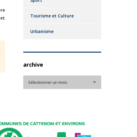
Sport
bre
Tourisme et Culture
 et
Urbanisme
E
archive
archive
Sélectionner un mois