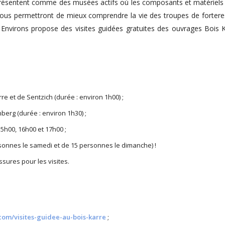
 présentent comme des musées actifs où les composants et matériels 
ous permettront de mieux comprendre la vie des troupes de forteress
 Environs propose des visites guidées gratuites des ouvrages Bois K
e et de Sentzich (durée : environ 1h00) ;
berg (durée : environ 1h30) ;
15h00, 16h00 et 17h00 ;
rsonnes le samedi et de 15 personnes le dimanche) !
ures pour les visites.
om/visites-guidee-au-bois-karre
;