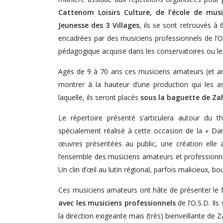
Cattenom Loisirs Culture, de l’école de mus
Jeunesse des 3 Villages
, ils se sont retrouvés à 
encadrées par des musiciens professionnels de l’O
pédagogique acquise dans les conservatoires ou l
Agés de 9 à 70 ans ces musiciens amateurs (et a
montrer à la hauteur d’une production qui les as
laquelle, ils seront placés
sous la baguette de Za
Le répertoire présenté s’articulera autour du
spécialement réalisé à cette occasion de la « D
œuvres présentées au public, une création elle a
l’ensemble des musiciens amateurs et professionnel
Un clin d’œil au lutin régional, parfois malicieux, 
Ces musiciens amateurs ont hâte de présenter le fr
avec les musiciens professionnels
de l’O.S.D. Il
la direction exigeante mais (très) bienveillante de 