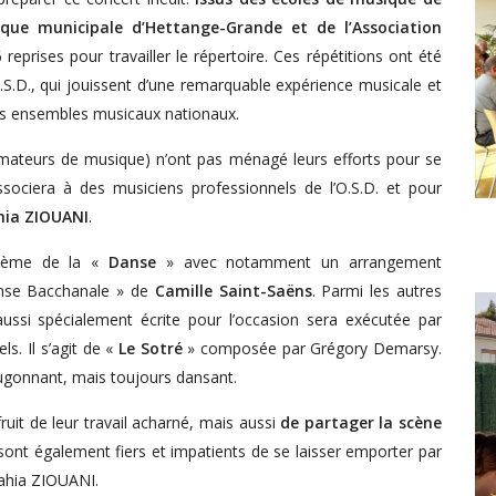
ique municipale d’Hettange-Grande et de l’Association
6 reprises pour travailler le répertoire. Ces répétitions ont été
.S.D., qui jouissent d’une remarquable expérience musicale et
es ensembles musicaux nationaux.
mateurs de musique) n’ont pas ménagé leurs efforts pour se
sociera à des musiciens professionnels de l’O.S.D. et pour
hia ZIOUANI
.
 thème de la «
Danse
» avec notamment un arrangement
anse Bacchanale » de
Camille Saint-Saëns
. Parmi les autres
ussi spécialement écrite pour l’occasion sera exécutée par
s. Il s’agit de «
Le Sotré
» composée par Grégory Demarsy.
bougonnant, mais toujours dansant.
uit de leur travail acharné, mais aussi
de partager la scène
s sont également fiers et impatients de se laisser emporter par
Zahia ZIOUANI.