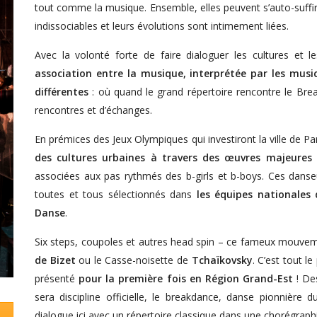
tout comme la musique. Ensemble, elles peuvent s’auto-suffire
indissociables et leurs évolutions sont intimement liées.
Avec la volonté forte de faire dialoguer les cultures et 
association entre la musique, interprétée par les music
différentes
: où quand le grand répertoire rencontre le Brea
rencontres et d’échanges.
En prémices des Jeux Olympiques qui investiront la ville de Pa
des cultures urbaines à travers des œuvres majeures
associées aux pas rythmés des b-girls et b-boys. Ces dans
toutes et tous sélectionnés dans
les équipes nationales
Danse
.
Six steps, coupoles et autres head spin – ce fameux mouveme
de Bizet
ou le Casse-noisette de
Tchaïkovsky
. C’est tout 
présenté
pour la première fois en Région Grand-Est
! Des
sera discipline officielle, le breakdance, danse pionnière
dialogue ici avec un répertoire classique dans une chorégraph