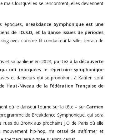
 mais lorsqu’elles se rencontrent, elles deviennent
les époques,
Breakdance Symphonique est une
iens de l’O.S.D, et la danse issues de périodes
king avec comme fil conducteur la ville, terrain de
ris et sa banlieue en 2024,
partez à la découverte
 qui ont marquées le répertoire symphonique
euses et danseurs qui se produiront à Kanfen sont
 de Haut-Niveau de la Fédération Française de
nt où le danseur tourne sur la tête – sur
Carmen
le programme de Breakdance Symphonique, qui sera
 rues du Bronx aux prochains J.O de Paris où elle
 du mouvement hip-hop, n’a cessé de s’affirmer et
ie spectaculaire signée Brahim Zaibat.