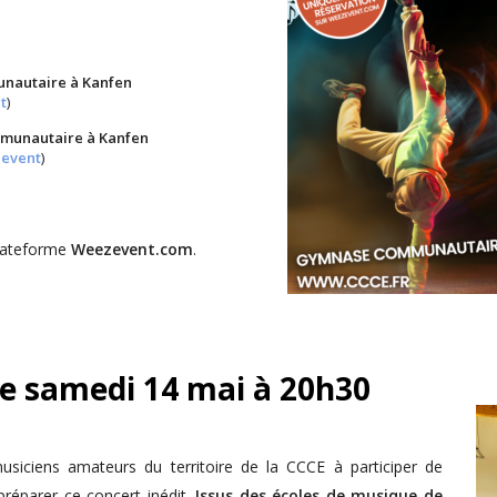
unautaire à Kanfen
t
)
mmunautaire à Kanfen
zevent
)
plateforme
Weezevent.com
.
 le samedi 14 mai à 20h30
usiciens amateurs du territoire de la CCCE à participer de
préparer ce concert inédit.
Issus des écoles de musique de