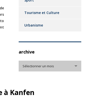
Sport
 de
Tourisme et Culture
urs
nto
Urbanisme
int
archive
archive
Sélectionner un mois
 à Kanfen