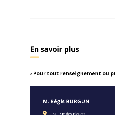
En savoir plus
› Pour tout renseignement ou pr
M. Régis BURGUN
86D Rue des Bleuets