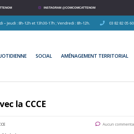
TTENOM
INSTAGRAM @COMCOMCATTENOM
 – Jeudi : 8h-12h et 13h30-17h ; Vendredi : 8h-12h.
03 82 82 05 60
QUOTIDIENNE
SOCIAL
AMÉNAGEMENT TERRITORIAL
vec la CCCE
CCE
Aucun commenta