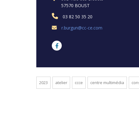
57570 BOUST
03 82 50 35 20
r.burgun@cc-ce.com
2023
atelier
ccce
centre multimédia
con