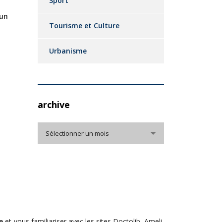
Sport
 un
Tourisme et Culture
Urbanisme
archive
archive
Sélectionner un mois
e
et vous familiariser avec les sites Doctolib, Ameli,