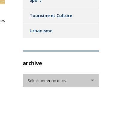
Sport
Tourisme et Culture
es
Urbanisme
archive
archive
Sélectionner un mois