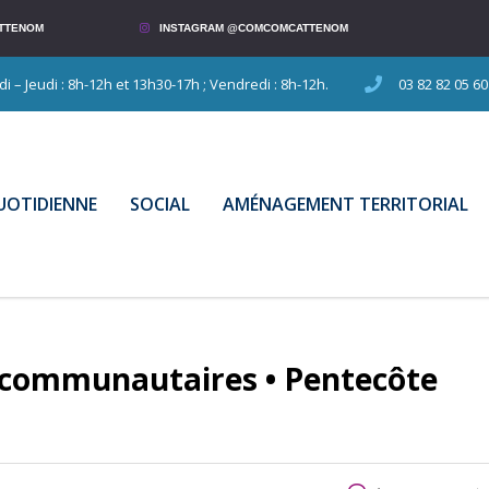
TTENOM
INSTAGRAM @COMCOMCATTENOM
 – Jeudi : 8h-12h et 13h30-17h ; Vendredi : 8h-12h.
03 82 82 05 60
QUOTIDIENNE
SOCIAL
AMÉNAGEMENT TERRITORIAL
 communautaires • Pentecôte