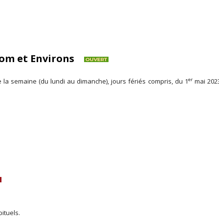
enom et Environs
er
e la semaine (du lundi au dimanche), jours fériés compris, du 1
mai 202
ituels.