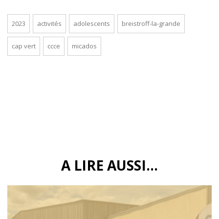
2023
activités
adolescents
breistroff-la-grande
cap vert
ccce
micados
A LIRE AUSSI...