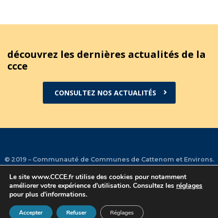
découvrez les dernières actualités de la
ccce
CONSULTEZ NOS ACTUALITÉS
© 2019 – Communauté de Communes de Cattenom et Environs.
Le site
www.CCCE.fr
utilise des cookies pour notamment
améliorer votre expérience d’utilisation. Consultez les
réglages
Plan du site
•
Mentions légales
•
Contact
•
Facebook
•
pour plus d'informations.
Instagram
Accepter
Refuser
Réglages