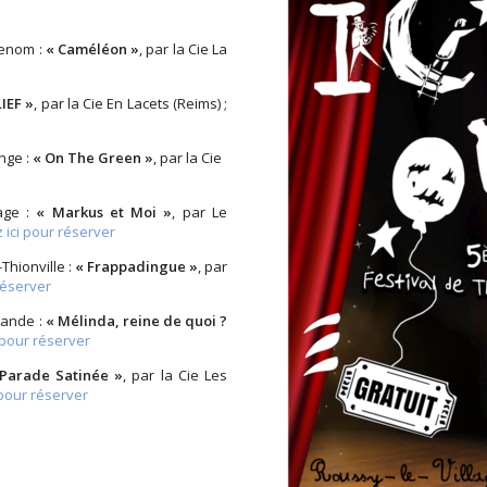
tenom :
« Caméléon »
, par la Cie La
LIEF »
, par la Cie En Lacets (Reims) ;
nge :
« On The Green »
, par la Cie
age :
« Markus et Moi »
, par Le
z ici pour réserver
Thionville :
« Frappadingue »
, par
réserver
rande :
« Mélinda, reine de quoi ?
i pour réserver
Parade Satinée »
, par la Cie Les
 pour réserver