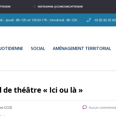
TTENOM
INSTAGRAM @COMCOMCATTENOM
 – Jeudi : 8h-12h et 13h30-17h ; Vendredi : 8h-12h.
03 82 82 05 60
QUOTIDIENNE
SOCIAL
AMÉNAGEMENT TERRITORIAL
 de théâtre « Ici ou là »
on CCCE
Aucun commenta