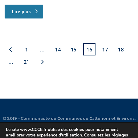
Lire plus
1
…
14
15
16
17
18
…
21
© 2019 – Communauté de Communes de Cattenom et Environs.
Le site
www.CCCE.fr
utilise des cookies pour notamment
améliorer votre expérience d’utilisation. Consultez les
réglages