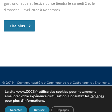
gastronomique et festive qui se tiendra le samedi 2 et le
dimanche 3 avril 2022 à Rodemack.
Lire plus
© 2019 – Communauté de Communes de Cattenom et Environs.
Le site
www.CCCE.fr
utilise des cookies pour notamment
améliorer votre expérience d’utilisation. Consultez les
réglages
Plan du site
•
Mentions légales
•
Contact
•
Facebook
•
pour plus d'informations.
Instagram
Accepter
Refuser
Réglages