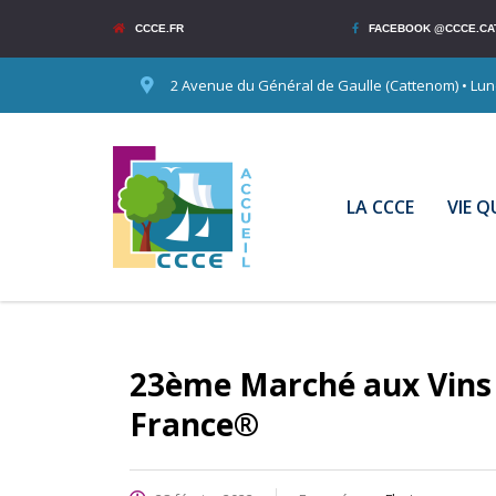
CCCE.FR
FACEBOOK @CCCE.CA
2 Avenue du Général de Gaulle (Cattenom) • Lundi
LA CCCE
VIE 
23ème Marché aux Vins 
France®