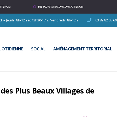
TTENOM
INSTAGRAM @COMCOMCATTENOM
 – Jeudi : 8h-12h et 13h30-17h ; Vendredi : 8h-12h.
03 82 82 05 60
QUOTIDIENNE
SOCIAL
AMÉNAGEMENT TERRITORIAL
des Plus Beaux Villages de