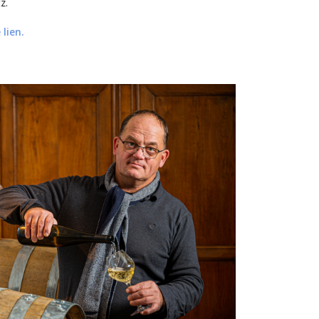
z.
 lien.