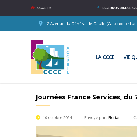
CCCE.FR
FACEBOOK @CCCE.CA
2 Avenue du Général de Gaulle (Cattenom) • Lundi
LA CCCE
VIE 
Journées France Services, du 
10 octobre 2024
Envoyé par :
Florian
C