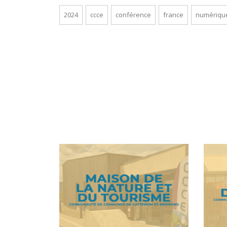
2024
ccce
conférence
france
numériqu