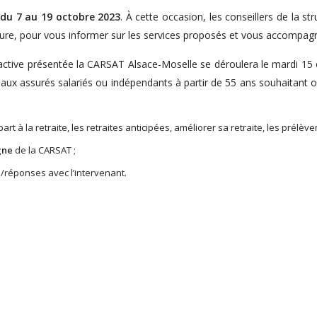
e
du 7 au 19 octobre 2023
. À cette occasion, les conseillers de la st
rture, pour vous informer sur les services proposés et vous accompa
ractive présentée la CARSAT Alsace-Moselle se déroulera le mardi 1
 aux assurés salariés ou indépendants à partir de 55 ans souhaitant ob
part à la retraite, les retraites anticipées, améliorer sa retraite, les prélè
gne
de la CARSAT ;
réponses avec l’intervenant.