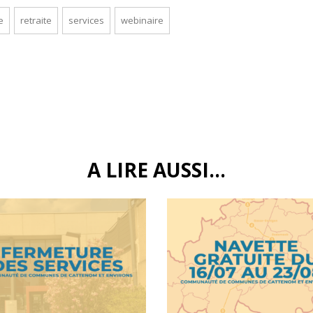
e
retraite
services
webinaire
A LIRE AUSSI...