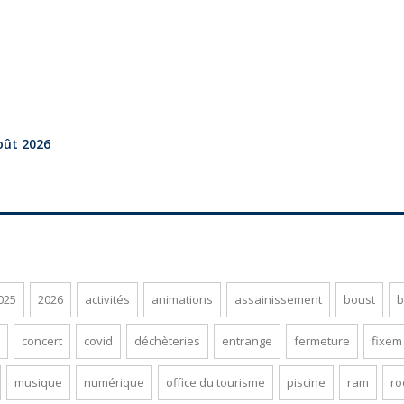
oût 2026
025
2026
activités
animations
assainissement
boust
b
concert
covid
déchèteries
entrange
fermeture
fixem
musique
numérique
office du tourisme
piscine
ram
r