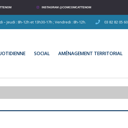
TTENOM
INSTAGRAM @COMCOMCATTENOM
 – Jeudi : 8h-12h et 13h30-17h ; Vendredi : 8h-12h.
03 82 82 05 60
QUOTIDIENNE
SOCIAL
AMÉNAGEMENT TERRITORIAL