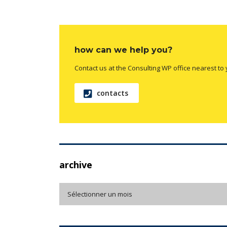
how can we help you?
Contact us at the Consulting WP office nearest to 
contacts
archive
archive
Sélectionner un mois