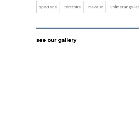
spectacle
territoire
travaux
volmerange-le
see our gallery