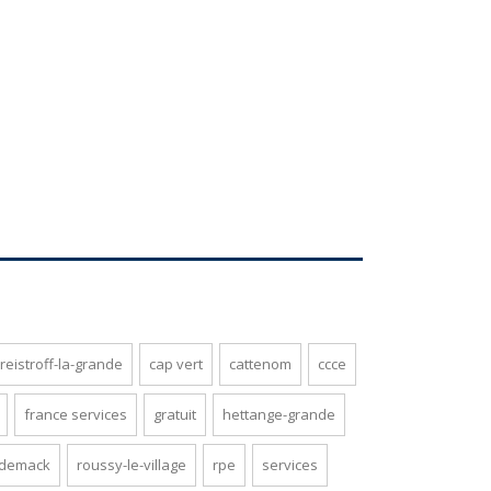
reistroff-la-grande
cap vert
cattenom
ccce
france services
gratuit
hettange-grande
odemack
roussy-le-village
rpe
services