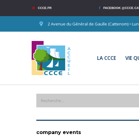
CCCE.FR
FACEBOOK @CCCE.CA
2 Avenue du Général de Gaulle (Cattenom) • Lundi
LA CCCE
VIE 
company events