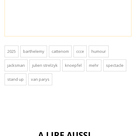
2025
barthelemy
cattenom
ccce
humour
jacksman
julien strelzyk
knoepfel
mehr
spectacle
stand up
van parys
A LIRE AUSSI...